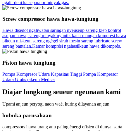
ngalir deui ka separator minyak-gas.
Screw compressor hawa hawa-tungtung
Hawa disedot ngaliwatan saringan nyeuseup sareng klep kontrol
asupan hawa, sareng minyak nyuntik kana ruangan komprési hawa
pikeun niiskeun sareng ngégél sirah mesin sareng lubricate screw
sareng bantalan.Kamar komprési ngahasilkeun hawa dikomprés.
Piston hawa tungtung
Pompa Kompresor Udara Kapasitas Tinggi Pompa Kompresor
Udara Gratis pikeun Medica
Diajar langkung seueur ngeunaan kami
Upami anjeun peryogi naon waé, kuring dilayanan anjeun.
bubuka parusahaan
compressors hawa urang anu paling énergi efisien di dunya, sarta