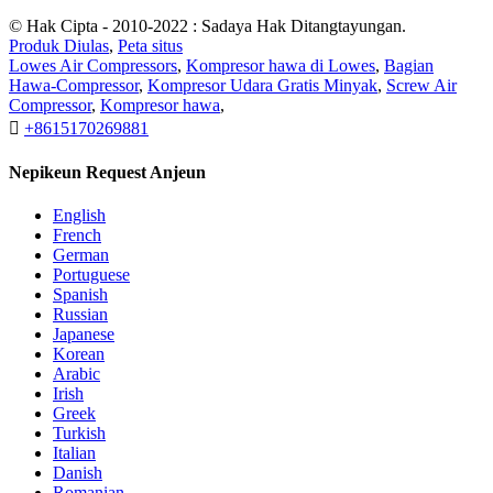
© Hak Cipta - 2010-2022 : Sadaya Hak Ditangtayungan.
Produk Diulas
,
Peta situs
Lowes Air Compressors
,
Kompresor hawa di Lowes
,
Bagian
Hawa-Compressor
,
Kompresor Udara Gratis Minyak
,
Screw Air
Compressor
,
Kompresor hawa
,

+8615170269881
Nepikeun Request Anjeun
English
French
German
Portuguese
Spanish
Russian
Japanese
Korean
Arabic
Irish
Greek
Turkish
Italian
Danish
Romanian