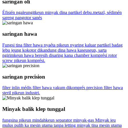
saringan oli
Éfisién ngaleungitkeun minyak dina partikel debu.metazl, sédimén
sareng pangotor sanés
saringan hawa
Fungsi tina filter hawa nyaéta pikeun nyaring kaluar partikel badag
lebu jeung kokotor dikandung dina hawa kaseuseup, sarta
ngirimkeun hawa beresih disaring kana chamber komprési rotor
screw pikeun komprési.
saringan precision
filter inlin médis filter hawa vakum dikomprés precision filter hawa
steril pikeun industri.
Minyak balik klep tunggal
fungsina pikeun mindahkeun separator minyak-gas Minyak ieu
mulus pulih ka mesin utama tanpa letting minyak tina mesin utama