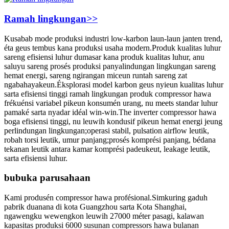
Ramah lingkungan
>>
Kusabab mode produksi industri low-karbon laun-laun janten trend,
éta geus tembus kana produksi usaha modern.Produk kualitas luhur
sareng efisiensi luhur dumasar kana produk kualitas luhur, anu
saluyu sareng prosés produksi panyalindungan lingkungan sareng
hemat energi, sareng ngirangan miceun runtah sareng zat
ngabahayakeun.Éksplorasi model karbon geus nyieun kualitas luhur
sarta efisiensi tinggi ramah lingkungan produk compressor hawa
frékuénsi variabel pikeun konsumén urang, nu meets standar luhur
pamaké sarta nyadar idéal win-win.The inverter compressor hawa
boga efisiensi tinggi, nu leuwih kondusif pikeun hemat energi jeung
perlindungan lingkungan;operasi stabil, pulsation airflow leutik,
robah torsi leutik, umur panjang;prosés komprési panjang, bédana
tekanan leutik antara kamar komprési padeukeut, leakage leutik,
sarta efisiensi luhur.
bubuka parusahaan
Kami produsén compressor hawa profésional.Simkuring gaduh
pabrik duanana di kota Guangzhou sarta Kota Shanghai,
ngawengku wewengkon leuwih 27000 méter pasagi, kalawan
kapasitas produksi 6000 susunan compressors hawa bulanan