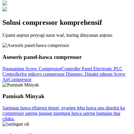
Solusi compressor komprehensif
Upami anjeun peryogi naon waé, kuring dilayanan anjeun.
Asesoris panel-hawa compressor
Ngagantian Screw CompressorController Panel Electronic PLC
Controllerfor mikovs compressor Dianggo: Dipaké pikeun Screw
AirCompressor
Pamisah Minyak
Saringan hawa efisiensi tinggi, nyaring lebu hawa anu disedot ku
compressor sareng ngajagi tungtung hawa sareng bantalan tina
cilaka.