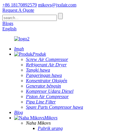
+86 18170892579
mikovs@jxsfair.com
Request A Quote
Blogs
English
Imah
Produk
Screw Air Compressor
Refrigerant Air Dryer
Tangki hawa
Pangeringan hawa
Konsentrator Oksigén
Generator béngsin
Kompresor Udara Diesel
Piston Air Compressor
Pipa Line Filter
Spare Parts Compressor hawa
Blog
Mikovs
Naha Mikovs
Pabrik urang