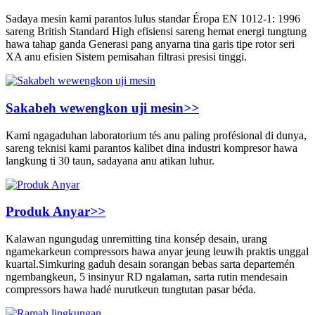
Sadaya mesin kami parantos lulus standar Éropa EN 1012-1: 1996
sareng British Standard High efisiensi sareng hemat energi tungtung
hawa tahap ganda Generasi pang anyarna tina garis tipe rotor seri
XA anu efisien Sistem pemisahan filtrasi presisi tinggi.
Sakabeh wewengkon uji mesin
>>
Kami ngagaduhan laboratorium tés anu paling profésional di dunya,
sareng teknisi kami parantos kalibet dina industri kompresor hawa
langkung ti 30 taun, sadayana anu atikan luhur.
Produk Anyar
>>
Kalawan ngungudag unremitting tina konsép desain, urang
ngamekarkeun compressors hawa anyar jeung leuwih praktis unggal
kuartal.Simkuring gaduh desain sorangan bebas sarta departemén
ngembangkeun, 5 insinyur RD ngalaman, sarta rutin mendesain
compressors hawa hadé nurutkeun tungtutan pasar béda.